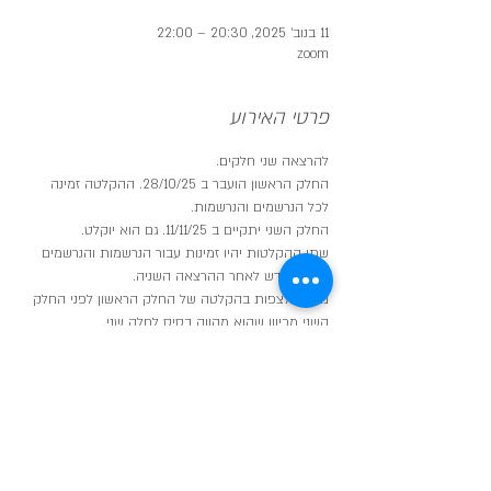
11 בנוב׳ 2025, 20:30 – 22:00
zoom
פרטי האירוע
להרצאה שני חלקים.
החלק הראשון הועבר ב 28/10/25. ההקלטה זמינה 
לכל הנרשמים והנרשמות.
החלק השני יתקיים ב 11/11/25. גם הוא יוקלט.
שתי ההקלטות יהיו זמינות עבור הנרשמות והנרשמים 
למשך חודש לאחר ההרצאה השניה.
מומלץ לצפות בהקלטה של החלק הראשון לפני החלק 
השני מכיוון שהוא מהווה בסיס לחלק שני.
לאחר ההרשמה ישלח קישור להקלטה של החלק 
הראשון.
ההרצאות מועברות על-ידי שגית לב,
יועצת שינה בגישה היקשרותית, מדריכת הורים