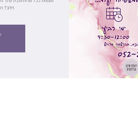
שצצות ככל שהתינוק.ת שלך גדל
חלב? רוצ
ה