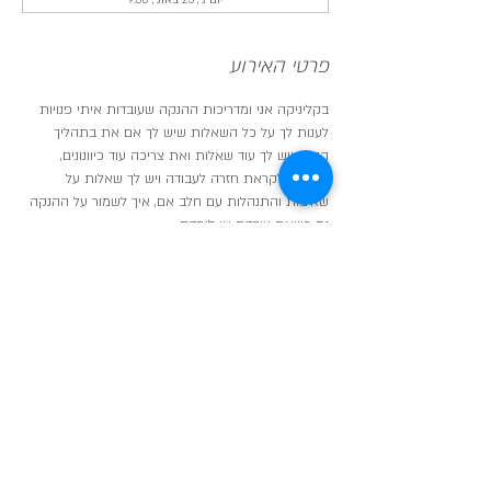
יום ג׳, 25 באוג׳, 9:30
פרטי האירוע
בקליניקה אני ומדריכות ההנקה שעובדות איתי פנויות 
לענות לך על כל השאלות שיש לך אם את בתהליך 
הנקה ויש לך עוד שאלות ואת צריכה עוד כיוונונים,
אם את לקראת חזרה לעבודה ויש לך שאלות על 
שאיבות והתנהלות עם חלב אם, איך לשמור על ההנקה 
גם כשאת עובדת או לומדת,
אם את רוצה להתנסות בתנוחות הנקה חדשות,
לפגוש עוד אמהות מניקות ולקבל תמיכה גם מהן!
בדיוק בשביל זה אנחנו כאן והקליניקה פתוחה עבורך.
שיתוף