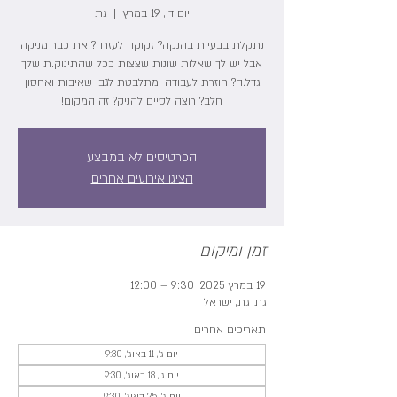
יום ד׳, 19 במרץ
  |  
גת
נתקלת בבעיות בהנקה? זקוקה לעזרה? את כבר מניקה
אבל יש לך שאלות שונות שצצות ככל שהתינוק.ת שלך
גדל.ה? חוזרת לעבודה ומתלבטת לגבי שאיבות ואחסון
חלב? רוצה לסיים להניק? זה המקום!
הכרטיסים לא במבצע
הציגו אירועים אחרים
זמן ומיקום
19 במרץ 2025, 9:30 – 12:00
גת, גת, ישראל
תאריכים אחרים
יום ג׳, 11 באוג׳, 9:30
יום ג׳, 18 באוג׳, 9:30