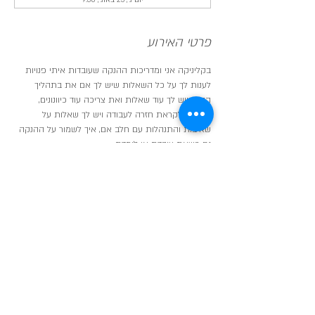
יום ג׳, 25 באוג׳, 9:30
פרטי האירוע
בקליניקה אני ומדריכות ההנקה שעובדות איתי פנויות 
לענות לך על כל השאלות שיש לך אם את בתהליך 
הנקה ויש לך עוד שאלות ואת צריכה עוד כיוונונים,
אם את לקראת חזרה לעבודה ויש לך שאלות על 
שאיבות והתנהלות עם חלב אם, איך לשמור על ההנקה 
גם כשאת עובדת או לומדת,
אם את רוצה להתנסות בתנוחות הנקה חדשות,
לפגוש עוד אמהות מניקות ולקבל תמיכה גם מהן!
בדיוק בשביל זה אנחנו כאן והקליניקה פתוחה עבורך.
שיתוף