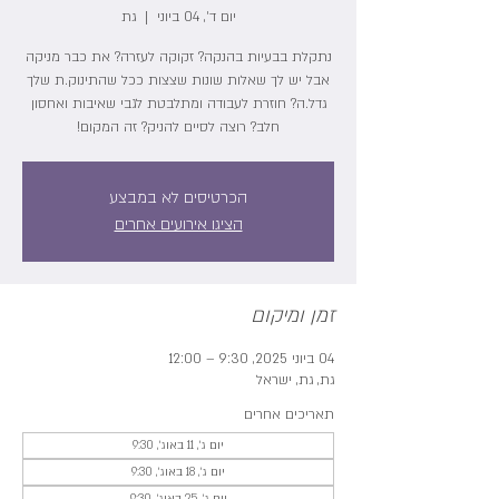
יום ד׳, 04 ביוני
  |  
גת
נתקלת בבעיות בהנקה? זקוקה לעזרה? את כבר מניקה
אבל יש לך שאלות שונות שצצות ככל שהתינוק.ת שלך
גדל.ה? חוזרת לעבודה ומתלבטת לגבי שאיבות ואחסון
חלב? רוצה לסיים להניק? זה המקום!
הכרטיסים לא במבצע
הציגו אירועים אחרים
זמן ומיקום
04 ביוני 2025, 9:30 – 12:00
גת, גת, ישראל
תאריכים אחרים
יום ג׳, 11 באוג׳, 9:30
יום ג׳, 18 באוג׳, 9:30