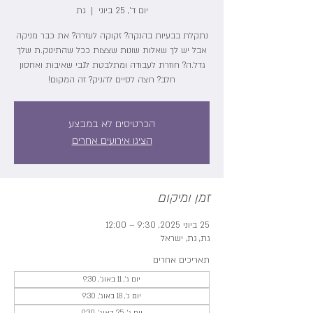
יום ד׳, 25 ביוני
  |  
גת
נתקלת בבעיות בהנקה? זקוקה לעזרה? את כבר מניקה
אבל יש לך שאלות שונות שצצות ככל שהתינוק.ת שלך
גדל.ה? חוזרת לעבודה ומתלבטת לגבי שאיבות ואחסון
חלב? רוצה לסיים להניק? זה המקום!
הכרטיסים לא במבצע
הציגו אירועים אחרים
זמן ומיקום
25 ביוני 2025, 9:30 – 12:00
גת, גת, ישראל
תאריכים אחרים
יום ג׳, 11 באוג׳, 9:30
יום ג׳, 18 באוג׳, 9:30