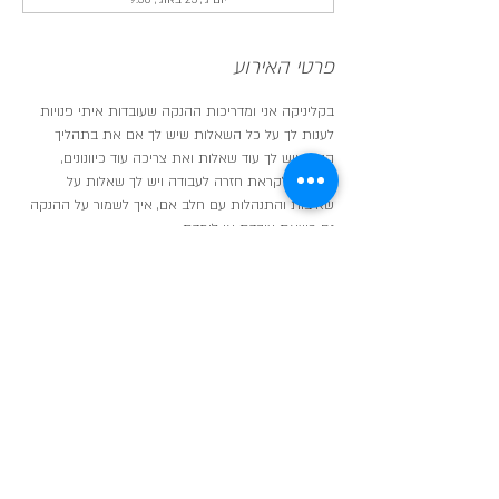
יום ג׳, 25 באוג׳, 9:30
פרטי האירוע
בקליניקה אני ומדריכות ההנקה שעובדות איתי פנויות 
לענות לך על כל השאלות שיש לך אם את בתהליך 
הנקה ויש לך עוד שאלות ואת צריכה עוד כיוונונים,
אם את לקראת חזרה לעבודה ויש לך שאלות על 
שאיבות והתנהלות עם חלב אם, איך לשמור על ההנקה 
גם כשאת עובדת או לומדת,
אם את רוצה להתנסות בתנוחות הנקה חדשות,
לפגוש עוד אמהות מניקות ולקבל תמיכה גם מהן!
בדיוק בשביל זה אנחנו כאן והקליניקה פתוחה עבורך.
שיתוף