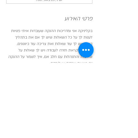
יום ג׳, 25 באוג׳, 9:30
פרטי האירוע
בקליניקה אני ומדריכות ההנקה שעובדות איתי פנויות 
לענות לך על כל השאלות שיש לך אם את בתהליך 
הנקה ויש לך עוד שאלות ואת צריכה עוד כיוונונים,
אם את לקראת חזרה לעבודה ויש לך שאלות על 
שאיבות והתנהלות עם חלב אם, איך לשמור על ההנקה 
גם כשאת עובדת או לומדת,
אם את רוצה להתנסות בתנוחות הנקה חדשות,
לפגוש עוד אמהות מניקות ולקבל תמיכה גם מהן!
בדיוק בשביל זה אנחנו כאן והקליניקה פתוחה עבורך.
שיתוף