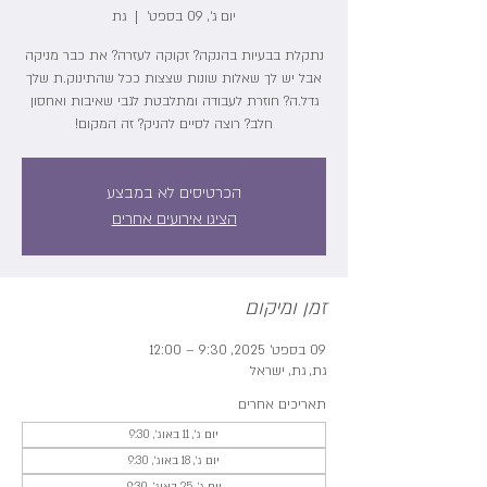
יום ג׳, 09 בספט׳
  |  
גת
נתקלת בבעיות בהנקה? זקוקה לעזרה? את כבר מניקה
אבל יש לך שאלות שונות שצצות ככל שהתינוק.ת שלך
גדל.ה? חוזרת לעבודה ומתלבטת לגבי שאיבות ואחסון
חלב? רוצה לסיים להניק? זה המקום!
הכרטיסים לא במבצע
הציגו אירועים אחרים
זמן ומיקום
09 בספט׳ 2025, 9:30 – 12:00
גת, גת, ישראל
תאריכים אחרים
יום ג׳, 11 באוג׳, 9:30
יום ג׳, 18 באוג׳, 9:30