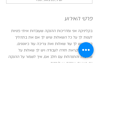
יום ג׳, 25 באוג׳, 9:30
פרטי האירוע
בקליניקה אני ומדריכות ההנקה שעובדות איתי פנויות 
לענות לך על כל השאלות שיש לך אם את בתהליך 
הנקה ויש לך עוד שאלות ואת צריכה עוד כיוונונים,
אם את לקראת חזרה לעבודה ויש לך שאלות על 
שאיבות והתנהלות עם חלב אם, איך לשמור על ההנקה 
גם כשאת עובדת או לומדת,
אם את רוצה להתנסות בתנוחות הנקה חדשות,
לפגוש עוד אמהות מניקות ולקבל תמיכה גם מהן!
בדיוק בשביל זה אנחנו כאן והקליניקה פתוחה עבורך.
שיתוף