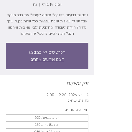
יום ג׳, 14 ביולי
  |  
גת
נתקלת בבעיות בהנקה? זקוקה לעזרה? את כבר מניקה
אבל יש לך שאלות שונות שצצות ככל שהתינוק.ת שלך
גדל.ה? חוזרת לעבודה ומתלבטת לגבי שאיבות ואחסון
חלב? רוצה לסיים להניק? זה המקום!
הכרטיסים לא במבצע
הציגו אירועים אחרים
זמן ומיקום
14 ביולי 2026, 9:30 – 12:00
גת, גת, ישראל
תאריכים אחרים
יום ג׳, 11 באוג׳, 9:30
יום ג׳, 18 באוג׳, 9:30