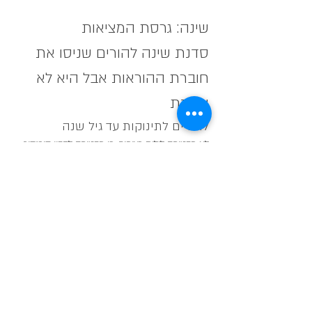
שינה: גרסת המציאות
סדנת שינה להורים שניסו את 
חוברת ההוראות אבל היא לא 
עובדת
להורים לתינוקות עד גיל שנה
לא מבטיחה לילות רצופים, כן מבטיחה להבין סוף־סוף 
מה קורה בלילה.
אם אתם הורים לתינוק עד גיל שנה, יש סיכוי טוב ש:
אתם עייפים יותר ממה שחשבתם שאפשרי
עוד
שיתוף