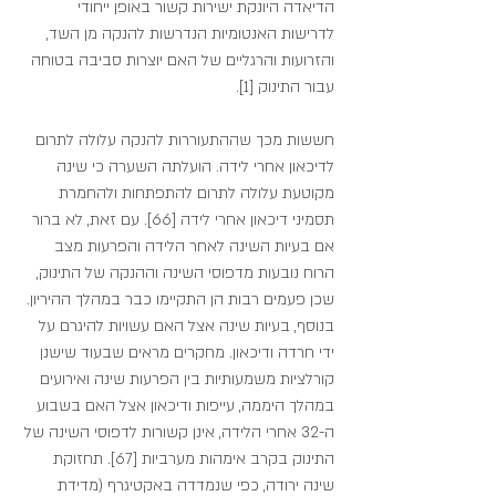
הדיאדה היונקת ישירות קשור באופן ייחודי 
לדרישות האנטומיות הנדרשות להנקה מן השד, 
והזרועות והרגליים של האם יוצרות סביבה בטוחה 
עבור התינוק [1].
חששות מכך שההתעוררות להנקה עלולה לתרום 
לדיכאון אחרי לידה. הועלתה השערה כי שינה 
מקוטעת עלולה לתרום להתפתחות ולהחמרת 
תסמיני דיכאון אחרי לידה [66]. עם זאת, לא ברור 
אם בעיות השינה לאחר הלידה והפרעות מצב 
הרוח נובעות מדפוסי השינה וההנקה של התינוק, 
שכן פעמים רבות הן התקיימו כבר במהלך ההיריון. 
בנוסף, בעיות שינה אצל האם עשויות להיגרם על 
ידי חרדה ודיכאון. מחקרים מראים שבעוד שישנן 
קורלציות משמעותיות בין הפרעות שינה ואירועים 
במהלך היממה, עייפות ודיכאון אצל האם בשבוע 
ה-32 אחרי הלידה, אינן קשורות לדפוסי השינה של 
התינוק בקרב אימהות מערביות [67]. תחזוקת 
שינה ירודה, כפי שנמדדה באקטיגרף (מדידת 