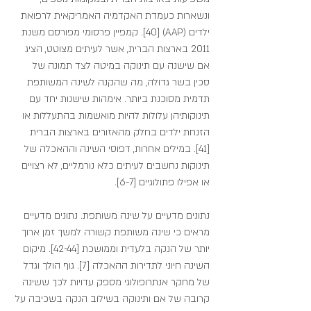
ונשארות כעמדת האקדמיה האמריקאית לרפואת 
ילדים (AAP) [40]. קמפיין פרסומי מפורסם משנת 
2011 בארצות הברית, אשר לעיתים מצוטט, הציג 
אם שישנה עם תינוקה במיטה לצד תמונה של 
סכין בשר גדולה, מה שהקנה לשינה המשותפת 
תדמית מסוכנת ביותר. אימהות שישנות יחד עם 
תינוקותיהן עלולות להיות מואשמות בהתעללות או 
הזנחת ילדים בחלק מהאזורים בארצות הברית 
[41]. במילים אחרות, דפוסי השינה וההאכלה של 
תינוקות נחשבים לעיתים כלא נורמליים, לא רצויים 
או אפילו פתולוגיים [6-7].
נתונים מדעיים על שינה משותפת. נתונים מדעיים 
מראים כי שינה משותפת קשורה למשך זמן ארוך 
יותר של הנקה בלעדית וממושכת [42-44]. מיקום 
השינה חיוני לתדירות ההאכלה [7]. גוף הולך וגדל 
של מחקר אנתרופולוגי מספק עדויות לכך ששינה 
קרובה של אם ותינוקה בשילוב הנקה בשכיבה על 