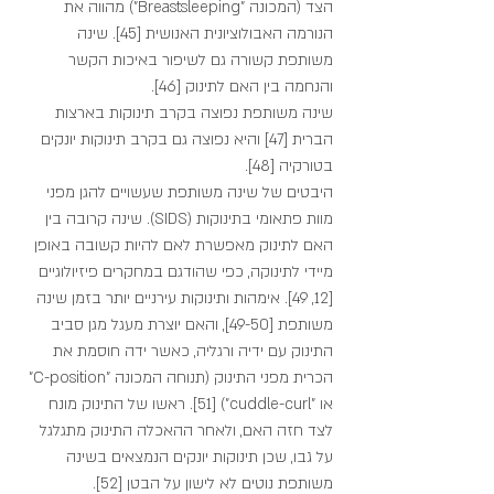
הצד (המכונה "Breastsleeping") מהווה את 
הנורמה האבולוציונית האנושית [45]. שינה 
משותפת קשורה גם לשיפור באיכות הקשר 
והנחמה בין האם לתינוק [46].
שינה משותפת נפוצה בקרב תינוקות בארצות 
הברית [47] והיא נפוצה גם בקרב תינוקות יונקים 
בטורקיה [48].
היבטים של שינה משותפת שעשויים להגן מפני 
מוות פתאומי בתינוקות (SIDS). שינה קרובה בין 
האם לתינוק מאפשרת לאם להיות קשובה באופן 
מיידי לתינוקה, כפי שהודגם במחקרים פיזיולוגיים 
[12, 49]. אימהות ותינוקות עירניים יותר בזמן שינה 
משותפת [49-50], והאם יוצרת מעגל מגן סביב 
התינוק עם ידיה ורגליה, כאשר ידה חוסמת את 
הכרית מפני התינוק (תנוחה המכונה "C-position" 
או "cuddle-curl") [51]. ראשו של התינוק מונח 
לצד חזה האם, ולאחר ההאכלה התינוק מתגלגל 
על גבו, שכן תינוקות יונקים הנמצאים בשינה 
משותפת נוטים לא לישון על הבטן [52].