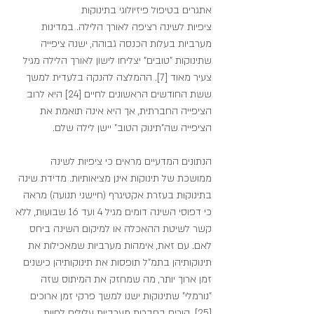
אתגרים בטיפול פיזיולוגי בתינוקות
ציפיות לשינה רציפה לאורך הלילה. במדינות 
מערביות בעלות הכנסה גבוהה, ישנה ציפייה 
שתינוקות "טובים" יצליחו לישון לאורך הלילה מגיל 
צעיר מאוד [7]. ההמלצה להנקה בלעדית למשך 
ששת החודשים הראשונים לחיים [24] היא לרוב 
הציפייה החברתית, אך היא אינה תואמת את 
הציפייה שה"תינוק הטוב" יישן לילה שלם.
הנתונים המדעיים מראים כי ציפיות לשינה 
ממושכת של תינוקות אינן מציאותיות. מדידת שינה 
בתינוקות בעזרת אקטיגרף (חיישני תנועה) מראה 
כי דפוסי השינה דומים מגיל 4 ועד 16 שבועות, ללא 
קשר לשיטת ההאכלה או למיקום השינה ביחס 
לאם. עם זאת, אימהות מערביות שמאכילות את 
תינוקותיהן בתמ"ל תופסות את תינוקותיהן כישנים 
זמן ארוך יותר, מה שמחזק את המיתוס שזה 
"נורמלי" שתינוקות ישנו למשך פרקי זמן ארוכים 
[25]. הורים בחברות מערביות עלולים לחוות 