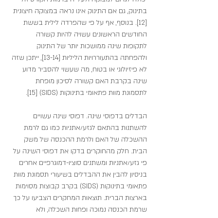
בתינוק, גם אם התינוק אינו נראה במצוקה חיצונית 
[12]. בנוסף, אף על פי שהפרדה לילית בששת 
החודשים הראשונים עשויה להיות קשורה 
לתקופות שינה ממושכות יותר של התינוק 
ולהפחתה בהתעוררויות הליליות [13-14], ייתכן שזה 
לא פיזיולוגי או בטוח, מה שעשוי להסביר מדוע 
שינה בקרבת האם קשורה לסיכון מופחת 
לתסמונת מוות פתאומי בתינוקות (SIDS) [15].
הבדלים בדפוסי שינה. דפוסי שינה עשויים 
להשתנות בהתאם לגזע/אתניות כמו גם לרמת 
ההשכלה של האם ולרמת ההכנסה של משק 
הבית. חלק מהחוקרים בדקו את דפוסי השינה על 
פי גזע/אתניות ומשתנים סוציו-דמוגרפיים אחרים 
בניסיון להבין את ההבדלים בשיעורי תסמונת מוות 
פתאומי בתינוקות (SIDS) בקרב קבוצות מסוימות 
בארצות הברית. תוצאות המחקרים הצביעו על כך 
שרמת הכנסה נמוכה ופחות השכלה, ולא 