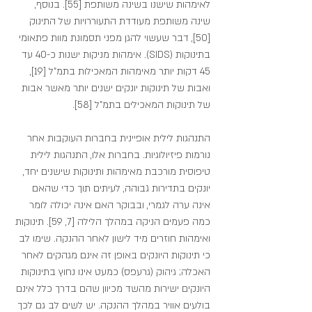
לאימהות שישנו בשינה משותפת [55]. בנוסף, 
שינה משותפת מעודדת התעוררויות של התינוק 
[50], דבר שעשוי להגן מפני תסמונת מוות פתאומי 
בתינוקות (SIDS). אימהות מניקות ישנות כ-40 עד 
45 דקות יותר מאימהות המאכילות בתמ"ל [19], 
ואבות של תינוקות יונקים ישנים יותר מאשר אבות 
של תינוקות המאכילים בתמ"ל [58].
התנהגות לילית אופיינית בחברות העוקבות אחר 
נורמות פיזיולוגיות. בחברות אלו, התנהגות לילית 
טיפוסית מורכבת מאימהות ותינוקות שישנים יחד, 
יונקים בתדירות גבוהה, לעיתים תוך כדי שהאם 
אינה ערה לגמרי, ובבוקר האם אינה יכולה לומר 
כמה פעמים הניקה במהלך הלילה [7, 59]. תינוקות 
ואימהות חוזרים מיד לישון לאחר ההנקה. שימו לב 
כי תינוקות היונקים באופן זה אינם מגהקים לאחר 
האכלה; גיהוק (גרעפס) כמעט אינו נחוץ בתינוקות 
היונקים ישירות מהשד מכיוון שהם בדרך כלל אינם 
בולעים אוויר במהלך ההנקה. יש לשים לב גם לכך 