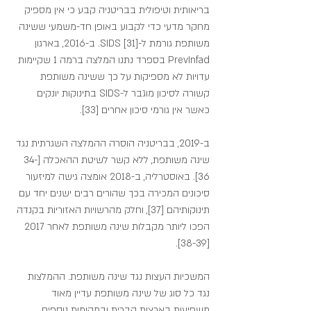
בריאותית וטיפולית בבריטניה קבע כי אין מספיק 
מחקר מדעי כדי לקבוע באופן חד-משמעי ששינה 
משותפת גורמת ל-SIDS [31]. ב-2016, בארגון 
PrevInfad בספרד נתנו המלצה ברמה 1 שקיימות 
עדויות לא מספיקות על כך ששינה משותפת 
קשורה לסיכון מוגבר ל-SIDS בתינוקות יונקים 
כאשר אין גורמי סיכון אחרים [33].
ב-2019, בבריטניה הוסרה ההמלצה השגרתית נגד 
שינה משותפת, ללא קשר לשיטת ההאכלה [34-
36]. באוסטרליה, ב-2018 אומצה גישה למיזעור 
סיכונים המכירה בכך שהורים רבים ישנים יחד עם 
תינוקותיהם [37], וחלק מהרשויות האזוריות בקנדה 
הפכו ליותר מקבלות שינה משותפת לאחר 2017 
[38-39].
המשכיות העצות נגד שינה משותפת. ההמלצות 
נגד כל סוג של שינה משותפת עדיין מאוד 
משפיעות בארצות הברית ובמקומות נוספים, 