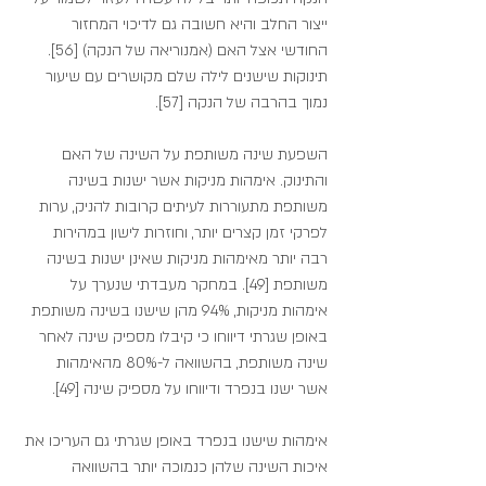
ייצור החלב והיא חשובה גם לדיכוי המחזור 
החודשי אצל האם (אמנוריאה של הנקה) [56]. 
תינוקות שישנים לילה שלם מקושרים עם שיעור 
נמוך בהרבה של הנקה [57].
השפעת שינה משותפת על השינה של האם 
והתינוק. אימהות מניקות אשר ישנות בשינה 
משותפת מתעוררות לעיתים קרובות להניק, ערות 
לפרקי זמן קצרים יותר, וחוזרות לישון במהירות 
רבה יותר מאימהות מניקות שאינן ישנות בשינה 
משותפת [49]. במחקר מעבדתי שנערך על 
אימהות מניקות, 94% מהן שישנו בשינה משותפת 
באופן שגרתי דיווחו כי קיבלו מספיק שינה לאחר 
שינה משותפת, בהשוואה ל-80% מהאימהות 
אשר ישנו בנפרד ודיווחו על מספיק שינה [49].
אימהות שישנו בנפרד באופן שגרתי גם העריכו את 
איכות השינה שלהן כנמוכה יותר בהשוואה 