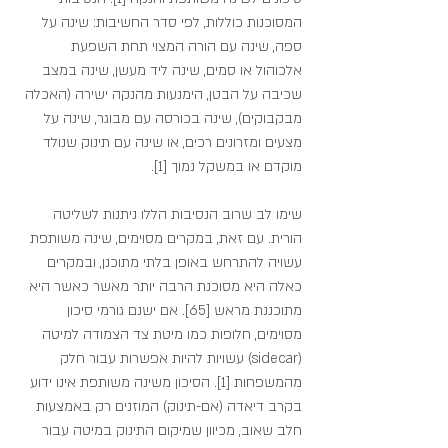
המסוכנות כוללות, לפי סדר החשיבות: שינה על 
ספה, שינה עם הורה המצוי תחת השפעת 
אלכוהול או סמים, שינה ליד מעשן, שינה במצב 
שכיבה על הבטן, הימנעות מהנקה ישירה (האכלה 
מבקבוקים), שינה בכורסה עם מבוגר, שינה על 
מצעים ומזרונים רכים, או שינה עם תינוק שנולד 
מוקדם או במשקל נמוך [1].
שימו לב שרוב הנסיבות הללו ניתנות לשליטה 
הורית. עם זאת, במקרים מסוימים, שינה משותפת 
עשויה להתרחש באופן בלתי מתוכנן, ובמקרים 
כאלה היא מסוכנת הרבה יותר מאשר כאשר היא 
מתוכננת מראש [65]. אם ישנם גורמי סיכון 
מסוימים, חלופות כמו מיטת צד הצמודה למיטה 
(sidecar) עשויות להיות אפשרות עבור חלק 
מהמשפחות [1]. הסיכון משינה משותפת אינו ידוע 
בקרב דיאדה (אם-תינוק) המוזנים רק באמצעות 
חלב שאוב, מכיוון שמיקום התינוק במיטה עבור 