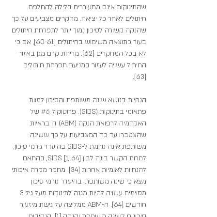
שהתינוקות אינם מתעוררים בלילה להחלפת 
חיתולים לאחר כל יציאה. מחקרים מצביעים על כך 
שהנקה קשורה לסיכון נמוך יותר לתפרחת חיתולים 
בעור כתוצאה משימוש בחיתולים [60-61], אם כי 
לא בכל המחקרים [62]. מריחת קרם מגן באזור 
החיתול עשויה לעזור במניעת תפרחת חיתולים 
[63].
הנחיות בנושא שינה משותפת והסיכון למוות 
פתאומי בתינוקות (SIDS). פרוטוקול 
#6
 של 
האקדמיה לרפואת הנקה (ABM) דן בראיות 
שהצטברו עד כה המצביעות על כך ששינה 
משותפת אינה גורמת ל-SIDS בהיעדר גורמי סיכון, 
למרות הקשר בינה לבין SIDS [1, 64], בהתאם 
להנחיות לאומיות אחרות [34]. מחקר מקרה איכותי 
מצא כי שינה משותפת, בהיעדר גורמי סיכון 
מסוימים עשויה להיות מגנה לתינוקות מעל גיל 3 
חודשים [64]. ה-ABM ממליצה על גישת מיזעור 
סיכונים לשינה משותפת והנקה [1]. הנסיבות 