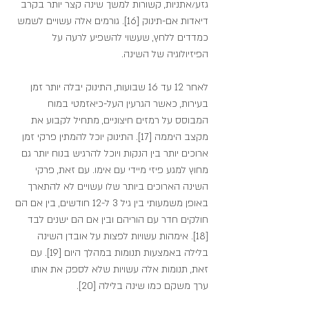
גזע/אתניות, קשורות למשך שינה קצר יותר בקרב 
דיאדות אם-תינוק [16]. גורמים אלה עשויים לשמש 
כמדדים ללחץ, שעשוי להשפיע לרעה על 
הפיזיולוגיה של השינה.
לאחר 12 עד 16 שבועות, התינוק יבלה יותר זמן 
בעירות, כאשר הגרעין העל-כיאזמטי במוח 
המבוסס על רמזים חיצוניים, מתחיל לקבוע את 
מקצב היממה [17]. התינוק יוכל להמתין פרקי זמן 
ארוכים יותר בין הנקות ויוכל להרגיש בנוח יותר גם 
מחוץ למגע פיזי מיידי עם אימו. עם זאת, פרקי 
השינה הארוכים ביותר שלו עשויים לא להתארך 
באופן משמעותי בין גיל 3 ל-12 חודשים, בין אם הם 
חולקים חדר עם הוריהם ובין אם הם ישנים לבד 
[18]. אימהות עשויות לפצות על אובדן השינה 
בלילה באמצעות תנומות במהלך היום [19]. עם 
זאת, תנומות אלה עשויות שלא לספק את אותו 
ערך משקם כמו שינה בלילה [20].