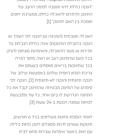
"הנקה כוללת זיהוי ותגובה לסימני הרעב של 
התינוק ולרמזים להאכלה כחלק ממערכת יחסים 
תומכת בין האם לתינוק" [1].
האכלה תגובתית (המכונה גם הנקה לפי הצורך או 
הנקה בהובלת התינוקות) אינה כוללת הגבלות על 
תדירות או משך ההאכלה, והאימהות מונחות להניק 
בכל פעם שהתינוק רעב או רוצה, מתוך הכרה 
בכך שתינוקות בריאים מווסתים בעצמם את 
צריכת המזון היומית שלהם באמצעות שילוב של 
הנקה תזונתית והנקה לא-תזונתית [2]. הנקה לפי 
סימנים של התינוק מבטיחה שהתינוק יקבל את כל 
התזונה הנדרשת לו ביום אחד, כל עוד מתבצעות 
לפחות שמונה הנקות ב-24 שעות [3].
לאחר הוספת מזונות משלימים בגיל 6 חודשים, 
תינוקות עשויים להיות מסוגלים לינוק פחות בלילה. 
עם זאת, כאשר אימהות עובדות מחוץ לבית 