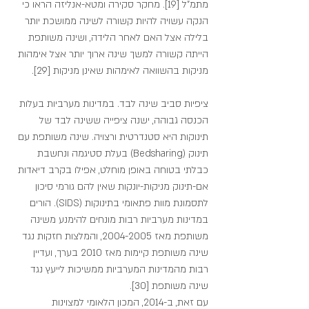
מתמ"ל [19]. מחקר סקירה ומטא-אנליזה הראו כי 
הנקה עשויה להיות קשורה לשינה ממושכת יותר 
בלילה אצל האם לאחר הלידה, ושינה משותפת 
הייתה קשורה למשך שינה ארוך יותר אצל אימהות 
מניקות בהשוואה לאימהות שאינן מניקות [29].
ציפיות סביב שינה לבד. במדינות מערביות בעלות 
הכנסה גבוהה, ישנה ציפייה ששינה לבד של 
תינוקות היא סטנדרטית ורצויה. שינה משותפת עם 
תינוק (Bedsharing) בעלת סטיגמה ונחשבת 
כבלתי בטוחה באופן מוחלט, אפילו בקרב דיאדות 
אם-תינוק מניקות-יונקות שאין להם גורמי סיכון 
לתסמונת מוות פתאומי בתינוקות (SIDS). הורים 
במדינות מערביות רבות מונחים להימנע משינה 
משותפת מאז 2004-2005, והמלצות חזקות נגד 
שינה משותפת קיימות מאז 2010 בערך, ועדיין 
רבות מהמדינות המערביות ממשיכות לייעץ נגד 
שינה משותפת [30].
עם זאת, ב-2014, המכון הלאומי למצוינות 