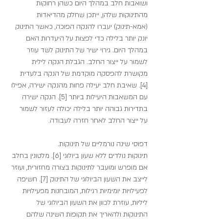
ושואבות חלב במהלך היום כשהן רחוקות 
מהתינוקות שלהן, ייתכן שחלק מהדיאדות 
(אמא-תינוק) יעברו להנקה הפוכה, כאשר התינוק 
יונק יותר בלילה כדי לפצות על היעדרות האם 
במהלך היום. גירוי ישיר של התינוק לשד עוזר 
לשמור על ייצור החלב. הגבלת הנקה לילית 
מקושרת להפסקה מוקדמת של הנקה בלעדית 
[4]. שאיבת חלב יעילה פחות מהנקה ישירה, אפילו 
עם המשאבות היעילות ביותר [5]. הנקה ישירה 
בתדירות גבוהה יותר בלילה יכולה לעזור לשמור 
על ייצור החלב לאחר חזרה לעבודה.
דפוסי שינה נורמליים של תינוקות.
תינוקות נולדים ללא שעון ביולוגי [6]. מלטונין בחלב 
אם מופרש ומועבר לתינוקות בצורה מחזורית, ועוזר 
לייצב את השעון הביולוגי של התינוק [7]. חשיפה 
לפעילויות יומימיות רגילות, המובחנות מפעילויות 
ליליות, עוזרת לכוון את השעון הביולוגי של 
התינוקות ולהאריך את תקופות השינה שלהם 