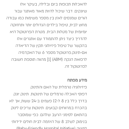
להאכלות תכופות ביום ובלילה, בעיקר אלו 
שיונקים. דבר שיכול להיות מאוד מאתגר עבור 
הורים שמנסים לאזן בין מספר משימות כמו עבודה 
מחוץ לבית, טיפול בילדים הגדולים יותר ותחזוקה 
יומיומית של מטלות הבית. מטרת הפרוטוקול היא 
להדריך כיצד ניתן להתמודד עם אתגרים אלו 
בהקשר של טיפול פיזיולוגי תקין של הדיאדה 
אם-תינוק.פרוטוקול מספר 6 של האקדמיה 
לרפואת הנקה (ABM) [1] מהווה תוספת חשובה 
לפרוטוקול זה.
מידע מפתח
פיזיולוגיה נורמלית של האם והתינוק
דפוסי האכלה נורמליים של תינוקות. תינוק יונק 
בדרך כלל בין 8 ל-12 פעמים ב-24 שעות, אך לא 
בהכרח במרווחים קבועים. תינוקות צריכים לינוק 
בהתאם לסימני הרעב שלהם. כפי שמוסבר 
בנימוק לשלב 8 של היוזמה לבית חולים ידידותי 
לתינוק (Baby-Friendly Hospital Initiative), 