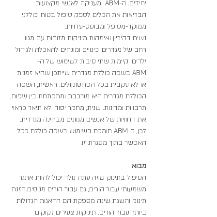
יחידים. ה-ABM  מעניקה לאנשי מקצועות 
הבריאות את הכלים לספק טיפול בטוח, כוללני, 
ממוקד-מטופל ומבוסס-עדויות.
נשים בהיריון ואימהות מיניקות מזוהות עם מגוון 
רחב של מגדרים, כינויים ומונחים להאכלה ולגידול 
ילדים. קיימות שתי סיבות לשימוש של ה-
ABM בשפה כוללת מגדרית שייתכן שהיא זמנית 
או לא עקבית בכל הפרוטוקולים. ראשית, השפה 
הכוללת מגדרית היא מורכבת ומתפתחת בין שפות, 
תרבויות ומדינות. שנית, מחקר יסודי לא תיאר כראוי 
את החוויות של אנשים מגוונים מבחינה מגדרית. 
לכן, ה-ABM תומכת בשימוש בשפה כוללת ככל 
האפשר בתוך מסגרת זו.
מבוא
הטיפול בתינוק שזה עתה נולד יכול להוות אתגר 
משמעותי עבור הורים, גם עבור הורים מנוסים.הזנת 
תינוק והשגת שינה מספקת הם הדאגות הגדולות 
ביותר עבור הורים. תינוקות צעירים זקוקים 