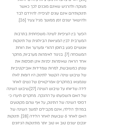
מצוקה ולהרגיש שאינם מוכנים לכך כאשר 
תינוקותיהם אינם עונים לציפייה להירדם לבד 
ולהישאר ישנים זמן ממושך מגיל צעיר [26].
הפער בין הציפיות לשינה משפחתית בתרבות 
המערבית לבין המציאות הביולוגית של תינוקות 
אנושיים פוגע בחוסן ההורי ומערער את רווחת 
המשפחה [7]. בניגוד לאימהות מערביות, מחקר 
אחד הראה שאימהות יפניות אינן תופסות את 
שנתן כמשובשת, למרות שמדידות אובייקטיביות 
של שיבוש שינה הקשור לתינוק היו דומות לאלו 
שנמצאו במחקרים אמריקאיים של נשים לאחר 
לידה שדיווחו על שיבוש השינה [27].שיבוש השינה 
של האם והשפעתו על ההנקה. מחקרים תיעדו כי 
דפוסי השינה של התינוק, על אף שהם מקוטעים 
במהלך הלילה, אינם מקבילים למשך השינה של 
האם לאחר 6 שבועות לאחר הלידה [28]. תינוקות 
יונקים ישנים טוב או טוב יותר מתינוקות הניזונים 