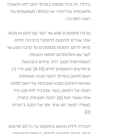
בלילה. זה כולל תנומות במהלך היום ללא החשכה 
מלאכותית של החדר או הפחתה משמעותית של 
רעשי הסביבה.
קרבה מתמשכת ומגע עור לעור עם האם או מבוגר 
אחר עוזרים לתינוקות להסתגל בהדרגה לחיים 
מחוץ לרחם. תינוקות מסתמכים על קרבה ומגע עור 
לעור עם אימהותיהם לוויסות הנשימה, 
הטמפרטורה וקצב הלב שלהם בשבועות 
ובחודשים הראשונים לחיים [8-10]. מגע פיזי בין 
האם לתינוק במהלך הנקה (שינה משותפת 
ונשיאת התינוק) מנבא תגובתיות של האם לסימני 
הנקה של התינוק, בעוד שקרבה ללא מגע פיזי 
אינה עושה זאת [11]. הנקה תגובתית, בתורה, 
קשורה למשך זמן ארוך יותר של הנקה בלעדית 
[11].
הפרדה לילית מהאם בתינוקות עד גיל 10 חודשים 
יכולה לגרום למצוקה ולעלייה ברמות הקורטיזול 