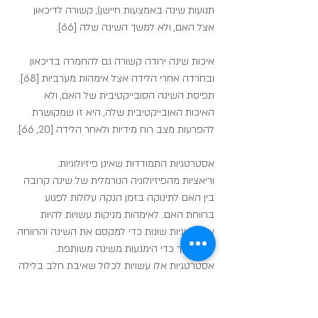
תנועות שינה באמצעות חיישן), קשורה לדיכאון 
אצל האם, ולא למשך השינה שלה [66].
איכות שינה ירודה קשורה גם להחמרה בדיכאון 
ובחרדה אחרי הלידה אצל אימהות מערביות [68]. 
תפיסת השינה הסובייקטיבית של האם, ולא 
האיכות האובייקטיבית שלה, היא זו שמקושרת 
להפרעות מצב רוח מידיות ולאחר הלידה [20, 66].
אסטרטגיות התמודדות שאינן פיזיולוגיות.
וריאציות מהפיזיולוגיה הנורמלית של שינה קרובה 
בין האם לתינוקה בזמן הנקה עלולות לפגוע 
ברווחת האם. לאימהות מניקות עשויות להיות 
אסטרטגיות שונות כדי למקסם את השינה והרווחה 
שלהן תוך כדי הימנעות משינה משותפת. 
אסטרטגיות אלו עשויות לכלול שאיבת חלב בלילה 
יחד עם האכלה מבקבוק, אימון שינה, האכלה 
בתמ"ל או הוספה מוקדמת של מזונות משלימים, 
ושימוש באפליקציות למעקב אחרי התינוק, כאשר 