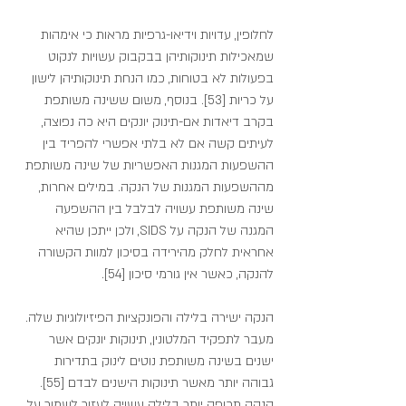
לחלופין, עדויות וידיאו-גרפיות מראות כי אימהות 
שמאכילות תינוקותיהן בבקבוק עשויות לנקוט 
בפעולות לא בטוחות, כמו הנחת תינוקותיהן לישון 
על כריות [53]. בנוסף, משום ששינה משותפת 
בקרב דיאדות אם-תינוק יונקים היא כה נפוצה, 
לעיתים קשה אם לא בלתי אפשרי להפריד בין 
ההשפעות המגנות האפשריות של שינה משותפת 
מההשפעות המגנות של הנקה. במילים אחרות, 
שינה משותפת עשויה לבלבל בין ההשפעה 
המגנה של הנקה על SIDS, ולכן ייתכן שהיא 
אחראית לחלק מהירידה בסיכון למוות הקשורה 
להנקה, כאשר אין גורמי סיכון [54].
הנקה ישירה בלילה והפונקציות הפיזיולוגיות שלה. 
מעבר לתפקיד המלטונין, תינוקות יונקים אשר 
ישנים בשינה משותפת נוטים לינוק בתדירות 
גבוהה יותר מאשר תינוקות הישנים לבדם [55]. 
הנקה תכופה יותר בלילה עשויה לעזור לשמור על 