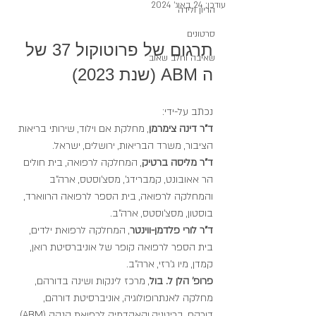
עודכן:
24 באוג׳ 2024
הריון ולידה
סרטונים
תרגום של פרוטוקול 37 של 
שאיבה וחלב שאוב
ה ABM (שנת 2023)
נכתב על-ידי:
ד"ר דינה צימרמן
, מחלקת אם וילוד, שירותי בריאות 
הציבור, משרד הבריאות, ירושלים, ישראל.
ד"ר מליסה ברטיק
, המחלקה לרפואה, בית חולים 
הר אאובונט, קמברידג', מסצ'וסטס, ארה"ב 
והמחלקה לרפואה, בית הספר לרפואה הרווארד, 
בוסטון, מסצ'וסטס, ארה"ב.
ד"ר
לורי פלדמן-ווינטר
, המחלקה לרפואת ילדים, 
בית הספר לרפואה קופר של אוניברסיטת רואן, 
קמדן, מיו ג'רזי, ארה"ב.
פרופ' הלן ל. בול
, מרכז לינקות ושינה בדורהם, 
מחלקה לאנתרופולוגיה, אוניברסיטת דורהם, 
דורהם, בריטניה.והאקדמיה לרפואת הנקה (ABM).