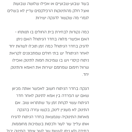
בעוד שבוע-שבועיים או אפילו שלושה שבועות
ואצל חלק מהתינוקות הרפלקסים עדיין לא בשלים 
לגמרי מה שקשור להנקה ישירות
כמה נקודות לבחירת בית החולים בו תנותחו - 
האם אפשרי מלווה בחדר הניתוח? האם ניתן 
להניק בחדר הניתוח? כמה זמן תוכלו לשהות יחד 
לאחר הניתוח? יש בתי חולים שמתכוננים לקראת 
ניתוח קיסרי ויש בו שמיכות חמות לתינוק ואפילו 
שרוול חימום שמחמם ישירות את האמא והתינוק 
יחד.
הנקה בחדר הניתוח חשוב לאפשר אותה מכיוון 
שאם יש הפרדה בין אמא לתינוק לאחר חדר 
הניתוח עשוי לקחת זמן עד שתתראו שוב. אם 
התינוק לא מעוניין לינוק, בקשו עזרה בהנקה 
מאחות התינוקיה שנמצאת בחדר הניתוח להניח 
אותו עלייך עור לעור ולכסות בשמיכות מחוממות. 
במידה ולא ניתן לעשות עור לעור איתך, התינוק יכול 