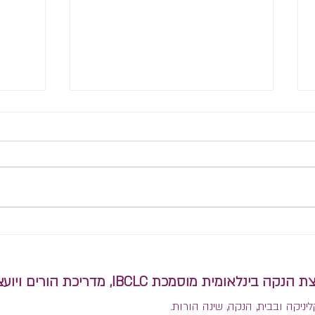
איך להתמודד עם חוסר הוודאות
הפרדה
בשנה הראשונה לחיים של
אפשר 
תינוקות?
מית מוסמכת IBCLC, מדריכת הורים ויועצת שינה בגישה היקשרותית.
ליניקה ובבית, הנקה, שינה הורות.