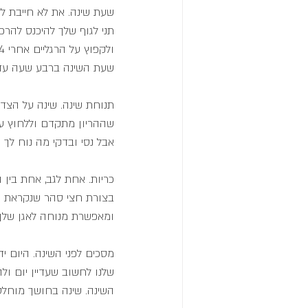
שעת שינה. את לא חייבת ל
תני לגוף שלך להיכנס להרפי
שעת השינה ברבע שעה עד ש
תנוחת שינה. שינה על הצד ט
שההריון מתקדם וללחוץ על כ
אבל נסי ובדקי מה נוח לך י
כריות. אחת לגב, אחת בין 
בצורת חצי סהר שנקראת גם
ומאפשרת מנוחה לאגן שלך
מסכים לפני השינה. היום י
שלנו לחשוב שעדיין יום ול
השינה. שינה בחושך מוחלט ט