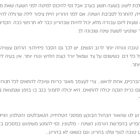
לכת לישון בשעה תשע בערב אבל נסי להיכנס למיטה לפני השעה שאת מת
ה, להתרגל לסביבת השינה. אם לפני ההריון היית ציפור לילה שרגילה להי
ולקפוץ על הרגליים אחרי 4 שעות ליום עבודה מלא, יכול להיות שבהריון כבר לא תרגישי ככה.
תגיעי לשעת שינה שנכונה לך.
ובה ונוחה יותר לרוב הנשים. יש לכך גם הסבר פיזיולוגי. הרחם עשויה ל
לי דם. כשישנים על צד שמאל יורד קצת הלחץ ונוח יותר. אין בעיה לישו
ותר.
הברכיים, אחת לראש... צרי לעצמך מאגר כריות שיוכלו להתאים לכל תנוח
 כרית הנקה יכולה להתאים. היא יכולה לתמוך בגב בו בזמן שנמצאת בי
.
דוע לנו שהאור הכחול הבוקע ממסכי הטלויזיה, הטאבלטים והטלפון הנייד
הפריע בהפרשת הורמון השינה - מלטונין. נסי להמנע משימוש במסכים בש
ובה לגוף שלנו בהריון וגם כשאנו לא בהריון...