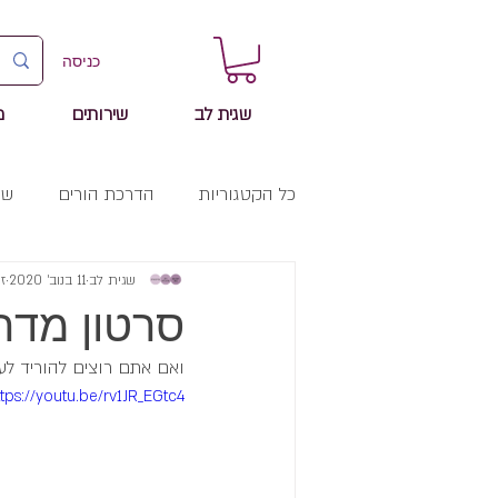
כניסה
שגית לב
שירותים
מ
כל הקטגוריות
הדרכת הורים
שי
שגית לב
11 בנוב׳ 2020
זמ
סרטון מדרי
ואם אתם רוצים להוריד לע
ttps://youtu.be/rv1JR_EGtc4