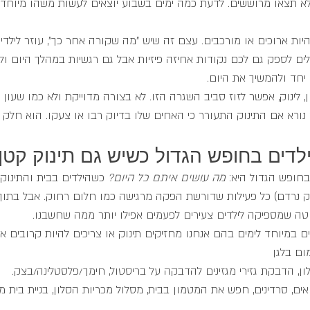
 תצאו מרוששים. לדעת כמה ימים בשבוע יוצאים לעשות משהו מיוחד וה
היות ארוכים או מורכבים. עצם זה שיש "מה שקורה אחר כך", עוזר לילדי
ולים לספק גם לכם נקודות אחיזה פיזיות אבל גם רגשיות במהלך היום ו
יחד ולהמשיך את היום. 
, לינוק, אפשר לזוז סביב השגרה הזו. לא בצורה מדוייקת ולא כמו שעון ש
 נורא אם התינוק התעורר כי האחים שלו בדיוק רבו או צעקו. הוא חלק
לדים בחופש הגדול כשיש גם תינוק קטן
חופש הגדול היא: 
מה עושים איתם כל היום? 
כשהילדים בבית והתינוק ע
וק נרדם) כל פעילות שדורשת הפקה מרגישה כמו חלום רחוק. אבל בתוך 
טה שמספיקה לילדים צעירים לפעמים אפילו יותר ממה שחשבנו.
 במיוחד לימים בהם אנחנו מחזיקים תינוק או צריכים להיות קרובים אלי
ום בלגן
ן, הדבקת גזירי מגזינים להדבקה על בריסטול, חימך/פלסטלינה/בצק. 
ם, סרדינים, חפש את המטמון בבית, מסלול מכריות הסלון, בניית בית 