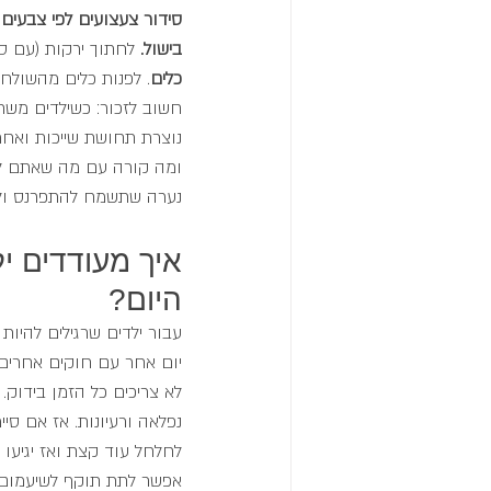
סידור צעצועים לפי צבעים 
בישול. 
לחתוך ירקות (עם סכ
כלים
. לפנות כלים מהשולחן
חשוב לזכור: כשילדים משת
נוצרת תחושת שייכות ואחר
ומה קורה עם מה שאתם לא
נערה שתשמח להתפרנס ולע
איך מעודדים י
היום?
עבור ילדים שרגילים להיו
יום אחר עם חוקים אחרים. 
לא צריכים כל הזמן בידוק.
נפלאה ורעיונות. אז אם סי
לחלחל עוד קצת ואז יגיעו ל
אפשר לתת תוקף לשיעמום ול