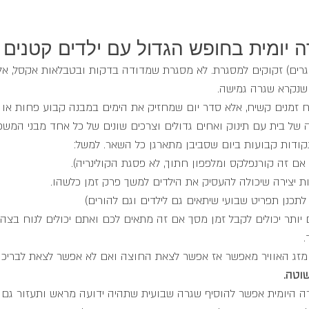
רה יומית בחופש הגדול עם ילדים קטנים
וגרים) זקוקים למסגרת. לא מסגרת שמדודה בדקות ובטבלאות אקסל, אל
 שנקרא שגרה גמישה.
וח זמנים קשיח, אלא סדר יום שמחזיק את הימים במבנה קבוע פחות או י
ל בית עם תינוק ואחים גדולים וצרכים שונים של כל אחד מבני המשפ
קודות קבועות ביום שסביבן מתארגן כל השאר. למשל:
 אם זה קורנפלקס ומלפפון חתוך, לא פסגת הקולינריה).
ות יצירה שיכולה להעסיק את הילדים למשך פרק זמן כלשהו.
תכנן תפריט שבועי שיתאים גם לילדים וגם להורים)
 יותר יכולים לקבל זמן מסך אם זה מתאים לכם ואתם יכולים לנוח בצהר
.
מזג האוויר מאפשר אז אפשר לצאת החוצה ואם לא אפשר לצאת לבריכה
וטה.
ה היומית אפשר להוסיף שגרה שבועית שתהיה ידועה מראש ותעזור גם 