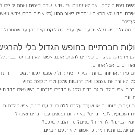
ישים וזמינים להם. ואם לא זמינים אז שידעו שהם קיימים ואתם יכולים ל
ם. מה שלא מתאים שיתחילו ליצור ממנו (כלי איפור יקרים, צבעי גואש
עדיכם. 
מסוגלים פשוט לא יודעים איך עדיין. זה לוקח קצת זמן עד שמתרגלים ל
ולות חברתיים בחופש הגדול בלי להרגי
גן או מהקייטנה. הם שמחים להפגש אתם. אפשר לאזן בין זמן בבית ללא
רחים בו אצל אחרים. 
 פחות או יותר באותו הגיל זה כיף גדול להפגש ולעשות משהו יחד. זה י
לו לאוורר את עצמכן ואת הרגשות שלכן ולהיות קצת בחוץ.
חברים, אפשר להיות גם בבית ולפגוש חברים מזדמנים כשיוצאים מהבית לפ
וב...
עייפים, מותשים או שעבר עליכם לילה קשה עם תינוק, אפשר לדחות. 
ית השבועית לגבי חברים? באיזה יום נפגשים עם חברים ואיפה?
מין הביתה? ילד אחד? שניים? מה הגבול שלכם?
ים שלכם ותגידו מתי כן אפשר להיות עם חברים. 