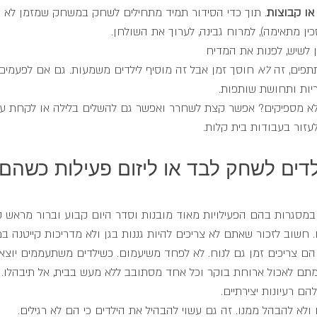
או קבוצות
. תוך כדי הסידור תמיד מתחילים לשחק במשחק שמזמן לא פ
ין מתאימה), למרוח גבינה, לערוך את השולחן.
 לשיש, לפנות את המדיח
תפים, זה 
לא
 חוסך זמן אבל זה מוסיף לילדים משמעות. גם אם לפעמים 
יות ותחושת שותפות.  
 מספיקים? אפשר קצת לשחרר ואפשר גם להשלים בלילה או לקחת עז
זור בעבודות בית קלות.
לדים לשחק לבד או ליזום פעילות כשהם 
ת במסגרות בהם הפעילויות מאוד מובנות וסדר היום קבוע וברור מראש 
חשוב לזכור שאתם לא צריכים להיות גננות בגן ולא מדריכות קייטנה ב
 הם צריכים זמן גם לנוח. לא לפחד משיעמום. כשילדים משתעממים יוצא
ימתם לאכול ארוחת בוקר וכל אחד מסתובב ללא מעש בבית, אל תיבהלו. 
הם רעיונות יצירתיים.
א להבהל ממנו. זה גם עשוי להבהיל את הילדים כי הם לא רגילים. 