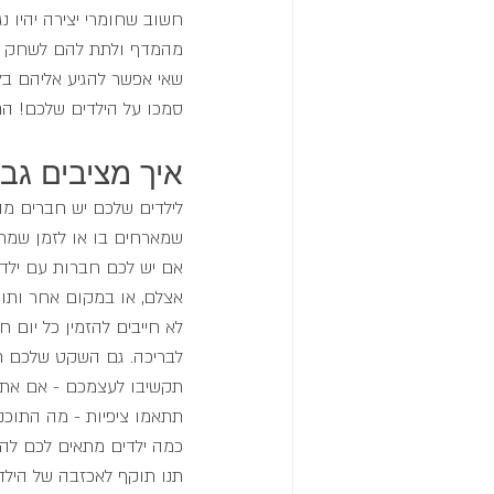
חשוב שחומרי יצירה יהיו נג
מהמדף ולתת להם לשחק אית
שאי אפשר להגיע אליהם בל
סמכו על הילדים שלכם! הם 
איך מציבים גב
לילדים שלכם יש חברים מה
שמארחים בו או לזמן שמתא
אם יש לכם חברות עם ילדים
אצלם, או במקום אחר ותוכ
לא חייבים להזמין כל יום 
לבריכה. גם השקט שלכם חש
תקשיבו לעצמכם - אם אתם 
תתאמו ציפיות - מה התוכנ
כמה ילדים מתאים לכם להז
תנו תוקף לאכזבה של הילד