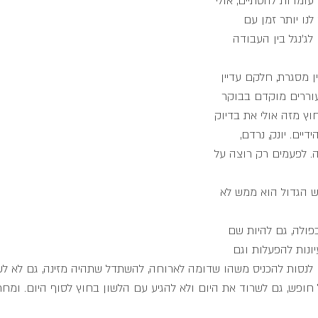
 עומדות להסתיים, אולי 
לנו יותר זמן עם 
לג'נגל בין העבודה 
ן מסגרת, חלקם עדיין 
וררים מוקדם בבוקר 
וץ מזה אולי את בדיוק 
יים. יונק, נרדם, 
. לפעמים רק רוצה על 
 הגדול הוא ממש לא 
פולה, גם להיות שם 
ונות להפעלות וגם 
 לנסות להכניס משהו שדומה לארוחה, להשתדל שתהיה מזינה, גם לא ל
ל חופש, גם לשרוד את היום ולא להגיע עם הלשון בחוץ לסוף היום. ומח