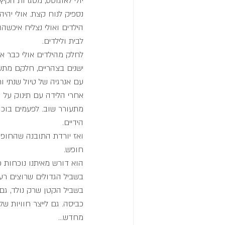
יולי לאוגוסט, מסגרות הקיץ
נספיק לנוח קצת. אולי יהיה 
הילדים ואולי נצליח איכשהו 
לבית ולילדים.
לחלק מהילדים אולי כבר אי
ישנים בצהריים, חלקם מתע
עם אנרגיה של טיול שנתי וח
אחרי הלידה עם תינוק על היד
מתעורר שוב. לפעמים בוכה
הידיים. 
ואז יורדת התובנה שהחופש
חופש.
הוא דורש מאיתנו נוכחות כ
בשביל הגדולים שרוצים רעי
בשביל הקטן שרק נולד, גם
כביסה. גם לייצר חוויות ש
מחדש...