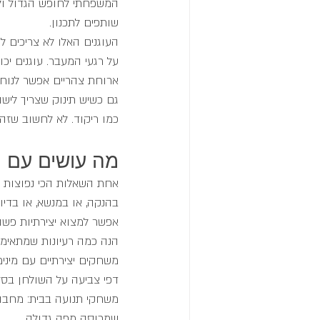
המשפחתי לחופש הגדול ולא
שותפים לתכנון.
העוגנים האלו לא צריכים ל
על רגעי המעבר. עוגנים יכ
ארוחת צהריים אפשר לנוח 
גם כשיש תינוק שצריך לישון
כמו ריקוד. לא לחשוב שזה
מה עושים עם י
אחת השאלות הכי נפוצות ב
בהנקה, או במנשא, או בדי
אפשר למצוא יצירתיות פשו
הנה כמה רעיונות שמתאימים
משחקים יצירתיים עם מינימ
דפי צביעה על השולחן בסלו
משחקי תנועה בבית: מחבואי
שמכוסה מפה גדולה.