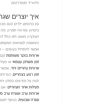
ולהוריד סטנדרטים. 
איך יוצרים שג
גם בחופש, ילדים (וגם מב
ביטחון ומרווח תמרון. מה
העיקרון פשוט ולא כולל ל
והתאמה למציאות המשתנה ש
אפשר להתחיל בעוגנים – נ
ארוחת בוקר משותפת
 (גם
זמן משחק עצמאי
 או פעיל
ארוחת צהריים יחד. 
אפשר ל
זמן רגוע בצהריים. 
הגדולים
לנוח על מזרונים בסלון יחד
פעילות אחר הצהריים
. אם 
ארוחת ערב ושגרת ערב פש
שגרה שבועית. 
בנוסף לשגר