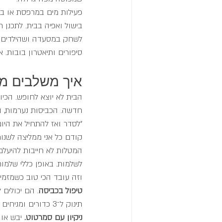
פעילות מים במרפסת או בא
בישול ואפיה בבית. לתכנן 
לשחק במסעדה ושהילדים יכ
סיפורים ותיאטרון בובות. 
איך משלבים מט
הבית לא יוצא לחופש. הכיו
חדשה. הכביסות נערמות, ה
"לסדר ואז להתחיל את היום
קודם כל אני ממליצה לשנות
המטלות לא חייבות להיעלם,
לשלמות. באופן כללי שלמות
וזה עובד הכי טוב כשמזמי
טיפול בכביסה
. הם יכולים 
תינוק ל־3 כדורים ומניחים על המיטה, הם בטוח מרגישים שותפים.
ניקיון עם סמרטוט. 
יבש או 