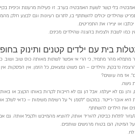
מבטיה בלי קשר לשעת האמבטיה בערב. זו פעילות מרעננת וכיפית בקיץ
תפריט שהילדים יכולים להשתתף בו, לתרום רעיונות וגם לבצע חלק מהמ
תבו או יציירו את התפריטים.
אין כמו לשבת ולצפות בהצגה שהילדים מכינים.
לות בית עם ילדים קטנים ותינוק בחופ
ר מתמלא מהר מתמיד, כי הרי אי אפשר לשתות מאותה כוס שוב ושוב. כל
רצפה נדבקת, והילדים – הם פשוט נמצאים, כל הזמן. אין הפסקות. אין
". אז מה עושים?
 גישה. 
 והן גם לא ייעלמו. אבל הן גם לא חייבות לקרות באותו הקצב או באות
 היא אובר-רייטד. במקום "לסמן וי" על רשימת משימות – כדאי לשלב או
נים את הילדים להשתתף.
לעזור לתלות כביסה, להוריד אותה, להוציא מהמייבש ולקפל אותה. גם א
לח. 