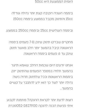
היומית הממוצעת היא 50cc
ביממה השניה הקיבה קצת יותר גדולה וגודלה 
15cc והתינוק מקבל בממוצע ביממה 150cc
​וביממה השלישית 25cc וביממה 250cc בממוצע.
מחקרים שבדקו תינוק שינק 7-11 פעמים ביממה 
הראשונה קיבל בהמשך יותר חלב מאשר תינוק 
שינק עד 6 פעמים ביממה הראשונה.
אנחנו יודעים היום שכמות החלב שאמא תייצר 
בהמשך תלויה במספר הפעמים שהתינוק יינק 
ביממות הראשונות וככל שלתינוק תהיה גישה 
גדולה יותר לשד כך הוא ידע להתגבר על קשיים 
בהמשך...
רוצות לדעת יותר לקראת ההנקה? מוזמנת לקבוע 
איתי פגישת הכנה להנקה 052-2827900סכרת 