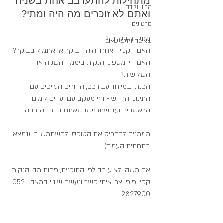
מתחילות להתערבב אחת בשניה 
הריון ולידה
ואתם לא זוכרים מה היה ומתי? 
סרטונים
מתי התינוק ינק? 
שאיבה וחלב שאוב
האם הקקי האחרון היה הבוקר או אתמול בבוקר? 
האם היו מספיק הנקות ביממה השניה או 
השלישית?
הכנתי במיוחד עבורכם, ההורים העייפים עם 
התינוק החדש - דף מעקב עם יעדים לימים 
הראשונים ועד שתרגישו שאתם בדרך הנכונה!
מוזמנים להדפיס את הטופס ולהשתמש בו (נמצא 
בתחתית העמוד)
אם משהו לא עובד לפי התוכנית, פחות מדי הנקות, 
קקי ופיפי צרו איתי קשר ונעשה שינוי במצב. 052-
2827900