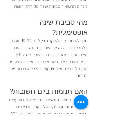
לילדים ולהשאיר סביבת שינה מסודרת ורגועה.
מהי סביבת שינה 
אופטימלית?
חדר לא חם מדי ולא קר מדי, לרוב 19-22 מעלות 
צלזיוס. חושך, ללא אור שחודר מהמסדרון. אם 
הילד מפחד מהחושך, דבר שאופייני לגיל 3-5 
שנים, מנורת לילה באור אדמדם. מצעים לא עבים 
מדי, בלי כריות אצל תינוקות ובלי פריטים רופפים 
במיטה.
האם תנומות ביום חשובות?
תלוי בגיל. תנומות מתאימות לפי גיל מורידות עומס 
ועייפות יתר ומונעות “קריסה” בערב. גם ילדים 
גדולים יותר יכולים ליהנות מתנומה קצרה של 20 
דקות או מנוחה כדי לשפר ריכוז ועירנות.