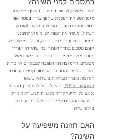
במסכים לפני השינה?
מאוד. ראשית, שימוש במסכים באופן כללי גורע 
מזמן הפעילות הגופנית שהגוף צריך. בנוסף, אור 
כחול ממסכים מעכב הפרשת מלטונין (הורמון 
השינה) ומעורר את המוח. לכן מומלץ להימנע 
ממסכים כשעתיים לפני השינה, ובכל הגילאים לא 
לשים מסכים בחדר השינה, כדי שהחדר “ישדר” 
מנוחה ולא בילוי. ילדים רגישים יותר לאור מאשר 
מבוגרים. ההמלצה הזו חשובה למבוגרים לא פחות 
מאשר לילדים למרות שהיא פחות קריטית עבורם. 
המלצות משרד הבריאות בישראל שיצאו 
באוקטובר 2025
.
 כדאי לקרוא ולהתעדכן. המסמך 
נכתב על ידי יעל לדרר קלינאית תקשורת חוקרת 
השפעת המסכים על ילדים. יש לה מידע מצויין 
באתר שלה
האם תזונה משפיעה על 
השינה?