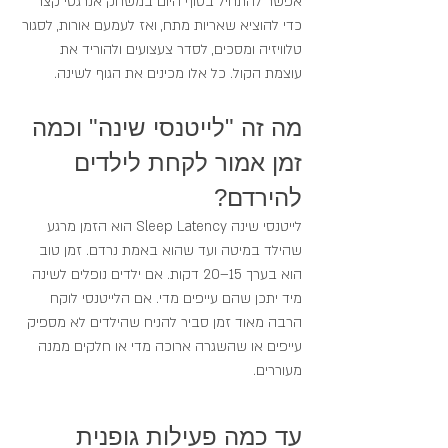
אפשר להתחיל בסוף היום במשחק אנרגטי קצר 
כדי להוציא שאריות מתח, ואז לעמעם אורות, לסגור 
טלוויזיה ומסכים, לסדר צעצועים ולהוריד את 
עוצמת הקול. כל אלו מכינים את הגוף לשינה.
מה זה "לייטנסי שינה" וכמה 
זמן אמור לקחת לילדים 
להירדם?
לייטנסי שינה Sleep Latency הוא הזמן מרגע 
שהילד במיטה ועד שהוא באמת נרדם. זמן טוב 
הוא בערך 15–20 דקות. אם ילדים נופלים לשינה 
מיד יתכן שהם עייפים מדי. אם הלייטנסי לוקח 
הרבה מאוד זמן סביר להניח שהילדים לא מספיק 
עייפים או שהשגרה ארוכה מדי או חלקים ממנה 
מעוררים.
עד כמה פעילות גופנית 