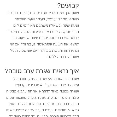
קבועים?
שעון הגוף של הילדים (וגם מבוגרים) עובד הכי טוב 
כשהוא מקבל "עוגנים", בעיקר שעת השכמה 
ושעת שינה. כשאלה משתנים מאוד מיום ליום, 
הגוף מתקשה לווסת את העייפות. לפעמים נצטרך 
להשתמש בניסוי וטעייה עם תינוק או פעוט כדי 
למצוא את השעה שמתאימה לו, במיוחד אם יש 
גם ארוחות ותנומות במהלך היום שמשפיעות על 
שעת ההרדמה ללילה.
איך נראית שגרת ערב טובה?
שגרת ערב טובה היא שגרה צפויה, חוזרת על 
עצמה וקצרה מספיק. 3–4 מרכיבים קבועים 
(שגרה נפוצה מאוד לדוגמא: ארוחת ערב, אמבטיה, 
פיג'מה, סיפור ולמיטה. אצל תינוקות ופעוטות יונקים 
נרדמים בהנקה) זה עובד טוב לרוב הילדים מעל 
גיל 4–6 חודשים. שגרת הערב צריכה להיות באותו 
סדר, להרגיש מוכרת ומרגיעה, ולהסתיים כשהילד 