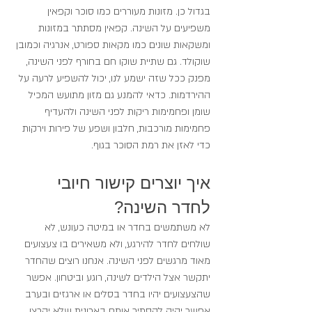
בגדול כן. מזונות מעוררים כמו סוכר וקפאין 
משפיעים על השינה. קפאין מסתתר במזונות 
ומשקאות שונים כמו מקאות ספורט, אנרגיה וכמובן 
שוקולד. גם שתיית שוקו חם בחורף לפני השינה, 
מפנק ככל שזה ישמע לנו, יכול להשפיע לרעה על 
ההירדמות. כדאי להמנע גם מזון מתועש המכיל 
שומן ופחמימות ריקות לפני השינה ולהעדיף 
פחמימות מורכבות, חלבון ושפע של פירות וירקות 
כדי לאזן את רמת הסוכר בגוף.
איך יוצרים קישור חיובי 
לחדר השינה?
לא משתמשים בחדר או במיטה כעונש, לא 
שולחים לחדר להירגע, ולא משאירים בו צעצועים 
מאוד מרגשים לפני השינה. אנחנו רוצים שהחדר 
יתקשר אצל הילדים לשינה, רוגע וביטחון. אפשר 
שהצעצועים יהיו בחדר בסלים או ארגזים ובערב 
אפשר יהיה להסתיר אותם בארונית שלא יקרצו 